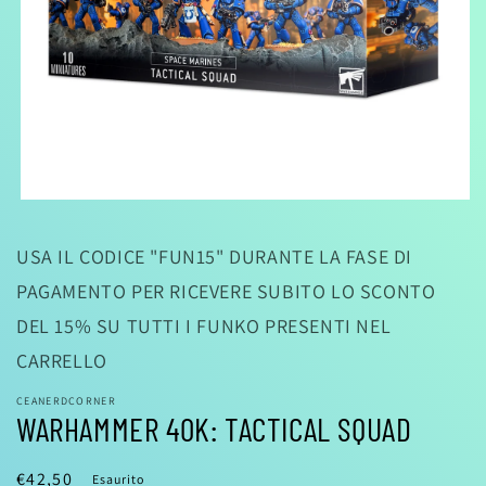
Apri
contenuti
multimediali
USA IL CODICE "FUN15" DURANTE LA FASE DI
1
in
PAGAMENTO PER RICEVERE SUBITO LO SCONTO
finestra
modale
DEL 15% SU TUTTI I FUNKO PRESENTI NEL
CARRELLO
CEANERDCORNER
WARHAMMER 40K: TACTICAL SQUAD
Prezzo
€42,50
Esaurito