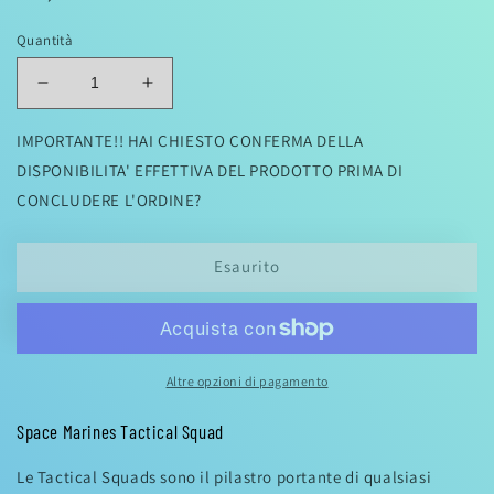
di
Quantità
listino
Diminuisci
Aumenta
quantità
quantità
per
per
IMPORTANTE!! HAI CHIESTO CONFERMA DELLA
WARHAMMER
WARHAMMER
DISPONIBILITA' EFFETTIVA DEL PRODOTTO PRIMA DI
40K:
40K:
CONCLUDERE L'ORDINE?
TACTICAL
TACTICAL
SQUAD
SQUAD
Esaurito
Altre opzioni di pagamento
Space Marines Tactical Squad
Le Tactical Squads sono il pilastro portante di qualsiasi