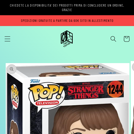
Vai
CHIEDETE LA DISPONIBILITA' DEI PRODOTTI PRIMA DI CONCLUDERE UN ORDINE,
direttamente
GRAZIE
ai contenuti
SPEDIZIONI GRATUITE A PARTIRE DA 60€ SITO IN ALLESTIMENTO
Carrell
Passa alle
informazioni
sul prodotto