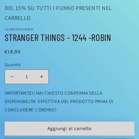
DEL 15% SU TUTTI I FUNKO PRESENTI NEL
CARRELLO
CEANERDCORNER
STRANGER THINGS - 1244 -ROBIN
Prezzo
€18,90
di
Quantità
listino
Diminuisci
Aumenta
quantità
quantità
per
per
IMPORTANTE!! HAI CHIESTO CONFERMA DELLA
STRANGER
STRANGER
DISPONIBILITA' EFFETTIVA DEL PRODOTTO PRIMA DI
THINGS
THINGS
CONCLUDERE L'ORDINE?
-
-
1244
1244
-
-
Aggiungi al carrello
ROBIN
ROBIN