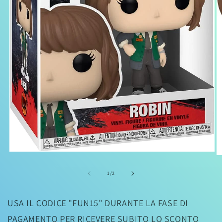
Apri
Ap
contenuti
co
multimediali
mu
su
1
/
2
1
2
in
in
finestra
fi
modale
USA IL CODICE "FUN15" DURANTE LA FASE DI
m
PAGAMENTO PER RICEVERE SUBITO LO SCONTO