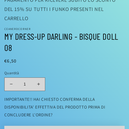
modale
DEL 15% SU TUTTI I FUNKO PRESENTI NEL
CARRELLO
CEANERDCORNER
MY DRESS-UP DARLING - BISQUE DOLL
08
Prezzo
€6,50
di
Quantità
listino
Diminuisci
Aumenta
quantità
quantità
per
per
IMPORTANTE!! HAI CHIESTO CONFERMA DELLA
MY
MY
DISPONIBILITA' EFFETTIVA DEL PRODOTTO PRIMA DI
DRESS-
DRESS-
CONCLUDERE L'ORDINE?
UP
UP
DARLING
DARLING
-
-