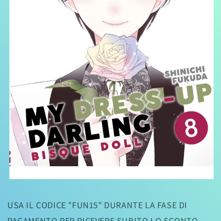
Apri
contenuti
multimediali
USA IL CODICE "FUN15" DURANTE LA FASE DI
1
in
PAGAMENTO PER RICEVERE SUBITO LO SCONTO
finestra