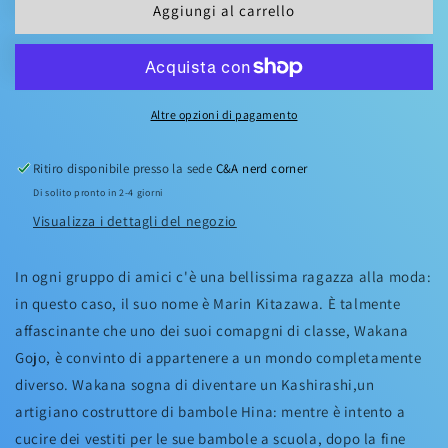
Aggiungi al carrello
BISQUE
BISQUE
DOLL
DOLL
08
08
Altre opzioni di pagamento
Ritiro disponibile presso la sede
C&A nerd corner
Di solito pronto in 2-4 giorni
Visualizza i dettagli del negozio
In ogni gruppo di amici c'è una bellissima ragazza alla moda:
in questo caso, il suo nome è Marin Kitazawa. È talmente
affascinante che uno dei suoi comapgni di classe, Wakana
Gojo, è convinto di appartenere a un mondo completamente
diverso. Wakana sogna di diventare un Kashirashi,un
artigiano costruttore di bambole Hina: mentre è intento a
cucire dei vestiti per le sue bambole a scuola, dopo la fine