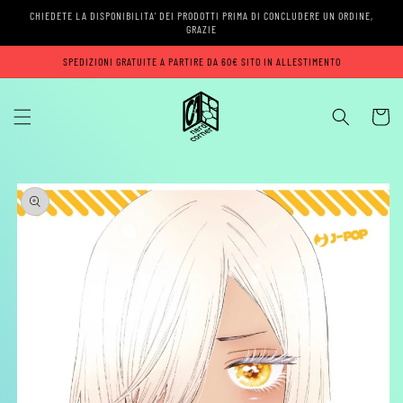
Vai
CHIEDETE LA DISPONIBILITA' DEI PRODOTTI PRIMA DI CONCLUDERE UN ORDINE,
direttamente
GRAZIE
ai contenuti
SPEDIZIONI GRATUITE A PARTIRE DA 60€ SITO IN ALLESTIMENTO
Carrell
Passa alle
informazioni
sul prodotto