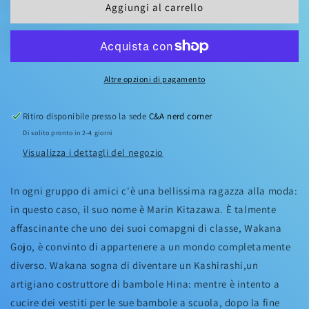
Aggiungi al carrello
BISQUE
BISQUE
DOLL
DOLL
04
04
Altre opzioni di pagamento
Ritiro disponibile presso la sede
C&A nerd corner
Di solito pronto in 2-4 giorni
Visualizza i dettagli del negozio
In ogni gruppo di amici c'è una bellissima ragazza alla moda:
in questo caso, il suo nome è Marin Kitazawa. È talmente
affascinante che uno dei suoi comapgni di classe, Wakana
Gojo, è convinto di appartenere a un mondo completamente
diverso. Wakana sogna di diventare un Kashirashi,un
artigiano costruttore di bambole Hina: mentre è intento a
cucire dei vestiti per le sue bambole a scuola, dopo la fine