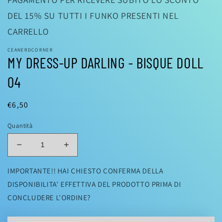
modale
DEL 15% SU TUTTI I FUNKO PRESENTI NEL
CARRELLO
CEANERDCORNER
MY DRESS-UP DARLING - BISQUE DOLL
04
Prezzo
€6,50
di
Quantità
listino
Diminuisci
Aumenta
quantità
quantità
per
per
IMPORTANTE!! HAI CHIESTO CONFERMA DELLA
MY
MY
DISPONIBILITA' EFFETTIVA DEL PRODOTTO PRIMA DI
DRESS-
DRESS-
CONCLUDERE L'ORDINE?
UP
UP
DARLING
DARLING
-
-