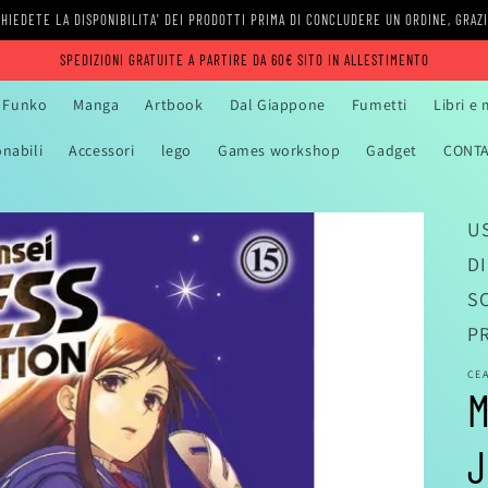
HIEDETE LA DISPONIBILITA' DEI PRODOTTI PRIMA DI CONCLUDERE UN ORDINE, GRAZ
SPEDIZIONI GRATUITE A PARTIRE DA 60€ SITO IN ALLESTIMENTO
Funko
Manga
Artbook
Dal Giappone
Fumetti
Libri e
onabili
Accessori
lego
Games workshop
Gadget
CONTA
US
D
S
P
CE
M
J