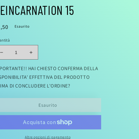
EINCARNATION 15
rezzo
,50
Esaurito
antità
stino
Diminuisci
Aumenta
quantità
quantità
per
per
PORTANTE!! HAI CHIESTO CONFERMA DELLA
MUSHOKU
MUSHOKU
SPONIBILITA' EFFETTIVA DEL PRODOTTO
TENSEI
TENSEI
IMA DI CONCLUDERE L'ORDINE?
-
-
JOBLESS
JOBLESS
REINCARNATION
REINCARNATION
Esaurito
15
15
Altre opzioni di pagamento