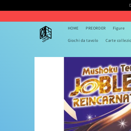
Vai
C
direttamente
ai contenuti
HOME
PREORDER
Figure
Giochi da tavolo
Carte collezi
Passa alle
informazioni
sul prodotto