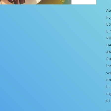
Au
Fu
Ed
Li
Ri
DA
AN
Ru
in
ve
do
il
ra
di