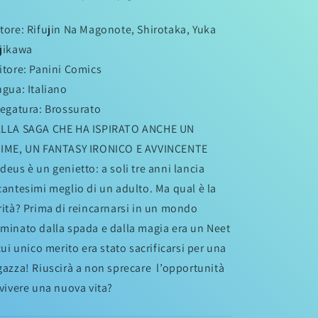
tore: Rifujin Na Magonote, Shirotaka, Yuka
jikawa
itore: Panini Comics
ngua: Italiano
legatura: Brossurato
LLA SAGA CHE HA ISPIRATO ANCHE UN
IME, UN FANTASY IRONICO E AVVINCENTE
deus è un genietto: a soli tre anni lancia
cantesimi meglio di un adulto. Ma qual è la
rità? Prima di reincarnarsi in un mondo
minato dalla spada e dalla magia era un Neet
 cui unico merito era stato sacrificarsi per una
gazza! Riuscirà a non sprecare l’opportunità
 vivere una nuova vita?