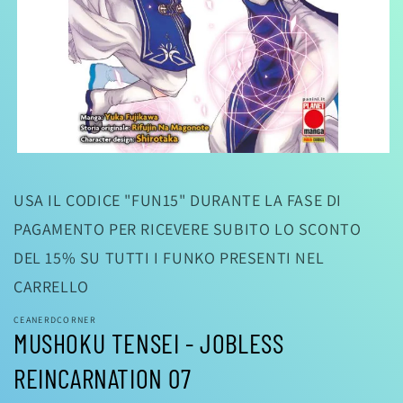
Apri
contenuti
multimediali
USA IL CODICE "FUN15" DURANTE LA FASE DI
1
in
PAGAMENTO PER RICEVERE SUBITO LO SCONTO
finestra
modale
DEL 15% SU TUTTI I FUNKO PRESENTI NEL
CARRELLO
CEANERDCORNER
MUSHOKU TENSEI - JOBLESS
REINCARNATION 07