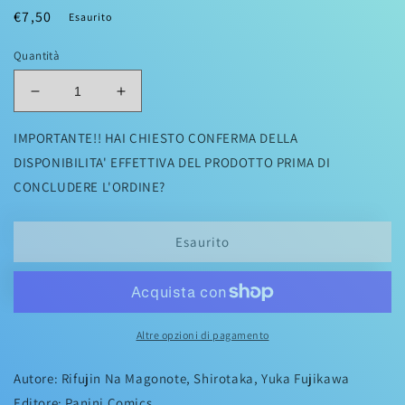
Prezzo
€7,50
Esaurito
di
Quantità
listino
Diminuisci
Aumenta
quantità
quantità
per
per
IMPORTANTE!! HAI CHIESTO CONFERMA DELLA
MUSHOKU
MUSHOKU
DISPONIBILITA' EFFETTIVA DEL PRODOTTO PRIMA DI
TENSEI
TENSEI
CONCLUDERE L'ORDINE?
-
-
JOBLESS
JOBLESS
REINCARNATION
REINCARNATION
Esaurito
07
07
Altre opzioni di pagamento
Autore: Rifujin Na Magonote, Shirotaka, Yuka Fujikawa
Editore: Panini Comics