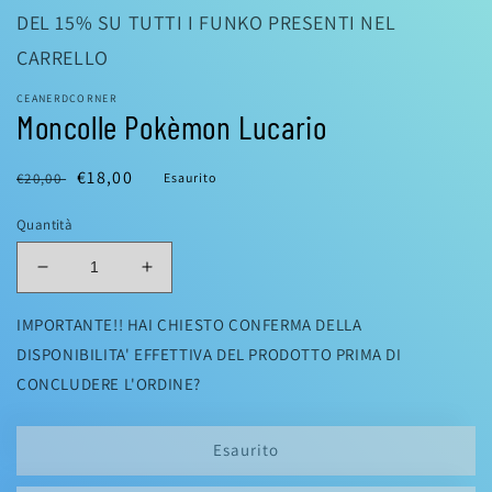
DEL 15% SU TUTTI I FUNKO PRESENTI NEL
CARRELLO
CEANERDCORNER
Moncolle Pokèmon Lucario
Prezzo
Prezzo
€18,00
€20,00
Esaurito
di
scontato
Quantità
listino
Diminuisci
Aumenta
quantità
quantità
per
per
IMPORTANTE!! HAI CHIESTO CONFERMA DELLA
Moncolle
Moncolle
DISPONIBILITA' EFFETTIVA DEL PRODOTTO PRIMA DI
Pokèmon
Pokèmon
CONCLUDERE L'ORDINE?
Lucario
Lucario
Esaurito