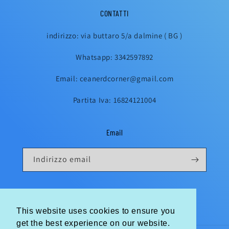
CONTATTI
indirizzo: via buttaro 5/a dalmine ( BG )
Whatsapp: 3342597892
Email: ceanerdcorner@gmail.com
Partita Iva: 16824121004
Email
Indirizzo email
Instagram
This website uses cookies to ensure you
This website uses cookies to ensure you
get the best experience on our website.
get the best experience on our website.