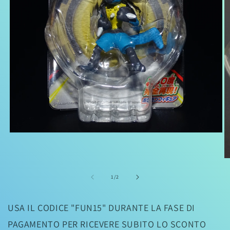
Apri
contenuti
multimediali
1
Ap
in
co
finestra
mu
su
1
/
2
modale
2
in
fi
USA IL CODICE "FUN15" DURANTE LA FASE DI
m
PAGAMENTO PER RICEVERE SUBITO LO SCONTO