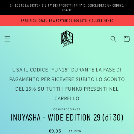
Vai
CHIEDETE LA DISPONIBILITA' DEI PRODOTTI PRIMA DI CONCLUDERE UN ORDINE,
direttamente
GRAZIE
ai contenuti
SPEDIZIONI GRATUITE A PARTIRE DA 60€ SITO IN ALLESTIMENTO
Carrell
Passa alle
informazioni
USA IL CODICE "FUN15" DURANTE LA FASE DI
sul prodotto
PAGAMENTO PER RICEVERE SUBITO LO SCONTO
DEL 15% SU TUTTI I FUNKO PRESENTI NEL
CARRELLO
CEANERDCORNER
INUYASHA - WIDE EDITION 29 (di 30)
Prezzo
€9,95
Esaurito