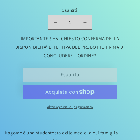
di
Quantità
listino
Diminuisci
Aumenta
quantità
quantità
per
per
IMPORTANTE!! HAI CHIESTO CONFERMA DELLA
INUYASHA
INUYASHA
DISPONIBILITA' EFFETTIVA DEL PRODOTTO PRIMA DI
-
-
CONCLUDERE L'ORDINE?
WIDE
WIDE
EDITION
EDITION
29
29
Esaurito
(di
(di
30)
30)
Altre opzioni di pagamento
Kagome è una studentessa delle medie la cui famiglia