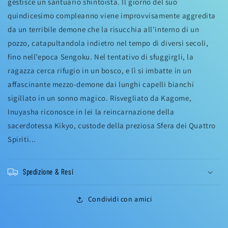
gestisce un santuario shintoista. Il giorno del suo
quindicesimo compleanno viene improvvisamente aggredita
da un terribile demone che la risucchia all’interno di un
pozzo, catapultandola indietro nel tempo di diversi secoli,
fino nell’epoca Sengoku. Nel tentativo di sfuggirgli, la
ragazza cerca rifugio in un bosco, e lì si imbatte in un
affascinante mezzo-demone dai lunghi capelli bianchi
sigillato in un sonno magico. Risvegliato da Kagome,
Inuyasha riconosce in lei la reincarnazione della
sacerdotessa Kikyo, custode della preziosa Sfera dei Quattro
Spiriti...
Spedizione & Resi
Condividi con amici