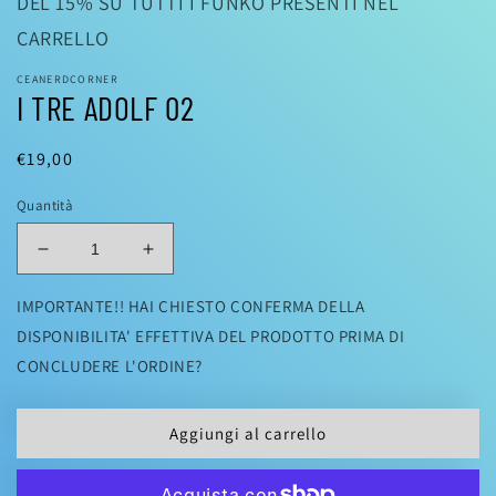
DEL 15% SU TUTTI I FUNKO PRESENTI NEL
CARRELLO
CEANERDCORNER
I TRE ADOLF 02
Prezzo
€19,00
di
Quantità
listino
Diminuisci
Aumenta
quantità
quantità
per
per
IMPORTANTE!! HAI CHIESTO CONFERMA DELLA
I
I
DISPONIBILITA' EFFETTIVA DEL PRODOTTO PRIMA DI
TRE
TRE
CONCLUDERE L'ORDINE?
ADOLF
ADOLF
02
02
Aggiungi al carrello