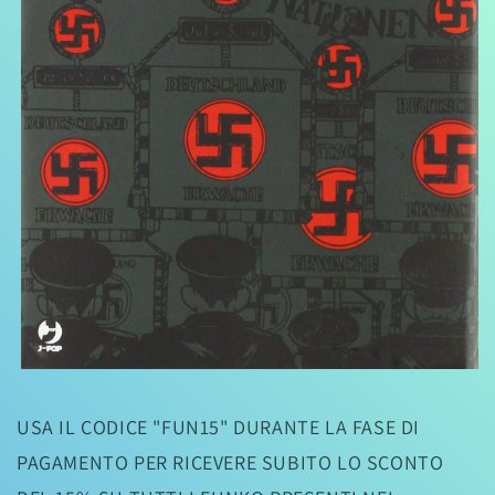
Apri
contenuti
multimediali
USA IL CODICE "FUN15" DURANTE LA FASE DI
1
in
PAGAMENTO PER RICEVERE SUBITO LO SCONTO
finestra
modale