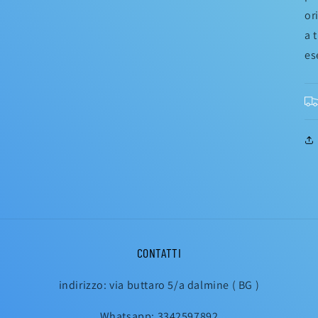
or
a 
es
CONTATTI
indirizzo: via buttaro 5/a dalmine ( BG )
Whatsapp: 3342597892