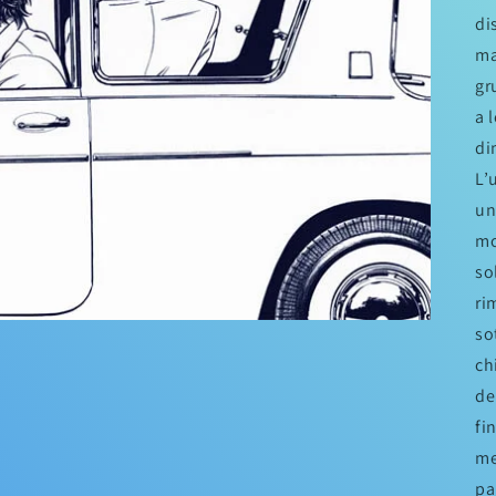
di
ma
gr
a 
di
L’
un
mo
so
ri
so
ch
de
fi
me
pa