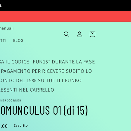
IE
 manuali
Accedi
Carrello
TTI
BLOG
A IL CODICE "FUN15" DURANTE LA FASE
I PAGAMENTO PER RICEVERE SUBITO LO
CONTO DEL 15% SU TUTTI I FUNKO
RESENTI NEL CARRELLO
ANERDCORNER
OMUNCULUS 01 (di 15)
rezzo
,00
Esaurito