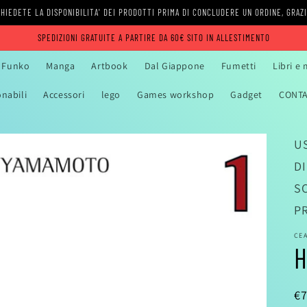
HIEDETE LA DISPONIBILITA' DEI PRODOTTI PRIMA DI CONCLUDERE UN ORDINE, GRAZ
SPEDIZIONI GRATUITE A PARTIRE DA 60€ SITO IN ALLESTIMENTO
Funko
Manga
Artbook
Dal Giappone
Fumetti
Libri e
onabili
Accessori
lego
Games workshop
Gadget
CONTA
US
D
S
P
CE
H
P
€7