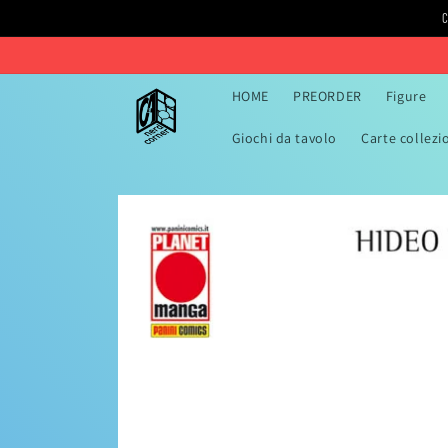
Vai
C
direttamente
ai contenuti
HOME
PREORDER
Figure
Giochi da tavolo
Carte collezi
Passa alle
informazioni
sul prodotto