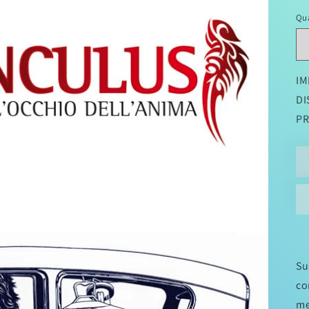
di
Qu
li
IM
DI
PR
Su
co
me