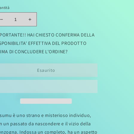
antità
stino
Diminuisci
Aumenta
quantità
quantità
per
per
PORTANTE!! HAI CHIESTO CONFERMA DELLA
HOMUNCULUS
HOMUNCULUS
SPONIBILITA' EFFETTIVA DEL PRODOTTO
01
01
IMA DI CONCLUDERE L'ORDINE?
(di
(di
15)
15)
Esaurito
sumu è uno strano e misterioso individuo,
n un passato da nascondere e il vizio della
nzogna. Indossa un completo, ha un aspetto