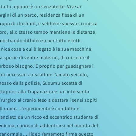
stinto, eppure è un senzatetto. Vive ai
rgini di un parco, residenza fissa di un
uppo di clochard, e sebbene spesso si unisca
loro, allo stesso tempo mantiene le distanze,
mostrando diffidenza per tutto e tutti.
unica cosa a cui è legato è la sua macchina,
a specie di ventre materno, di cui sente il
rboso bisogno. E proprio per guadagnare i
ldi necessari a riscattare l’amato veicolo,
mosso dalla polizia, Susumu accetta di
ttoporsi alla Trapanazione, un intervento
irurgico al cranio teso a destare i sensi sopiti
ll’uomo. L’esperimento è condotto e
nanziato da un ricco ed eccentrico studente di
dicina, curioso di addentrarsi nel mondo del
ranormale…Hideo Yamamoto firma questo