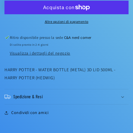
3D
3D
LID
LID
500ML
500ML
-
-
Altre opzioni di pagamento
HARRY
HARRY
POTTER
POTTER
(HEDWIG)
(HEDWIG)
Ritiro disponibile presso la sede
C&A nerd corner
Di solito pronto in 2-4 giorni
Visualizza i dettagli del negozio
HARRY POTTER - WATER BOTTLE (METAL) 3D LID 500ML -
HARRY POTTER (HEDWIG)
Spedizione & Resi
Condividi con amici