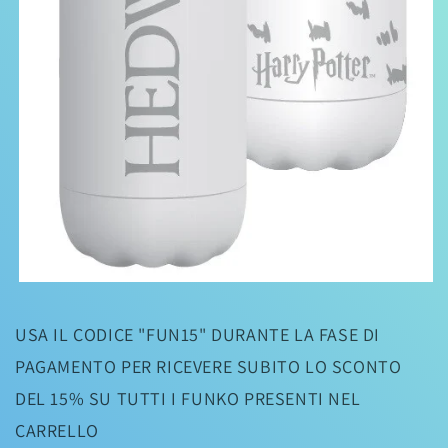
Apri
contenuti
multimediali
USA IL CODICE "FUN15" DURANTE LA FASE DI
1
in
PAGAMENTO PER RICEVERE SUBITO LO SCONTO
finestra
modale
DEL 15% SU TUTTI I FUNKO PRESENTI NEL
CARRELLO