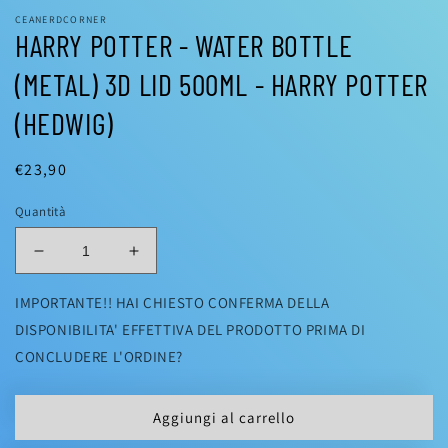
CEANERDCORNER
HARRY POTTER - WATER BOTTLE
(METAL) 3D LID 500ML - HARRY POTTER
(HEDWIG)
Prezzo
€23,90
di
Quantità
listino
Diminuisci
Aumenta
quantità
quantità
per
per
IMPORTANTE!! HAI CHIESTO CONFERMA DELLA
HARRY
HARRY
DISPONIBILITA' EFFETTIVA DEL PRODOTTO PRIMA DI
POTTER
POTTER
CONCLUDERE L'ORDINE?
-
-
WATER
WATER
BOTTLE
BOTTLE
Aggiungi al carrello
(METAL)
(METAL)