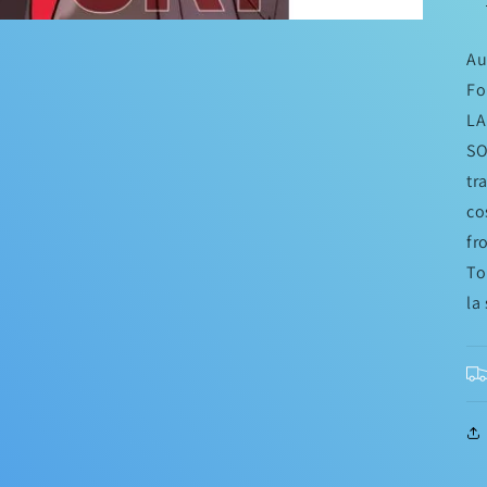
Au
Fo
LA
SO
tr
co
fr
To
la