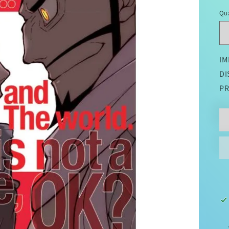
di
Qu
li
IM
DI
PR