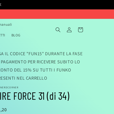
IE
 manuali
Accedi
Carrello
TTI
BLOG
A IL CODICE "FUN15" DURANTE LA FASE
I PAGAMENTO PER RICEVERE SUBITO LO
CONTO DEL 15% SU TUTTI I FUNKO
RESENTI NEL CARRELLO
ANERDCORNER
IRE FORCE 31 (di 34)
rezzo
,20