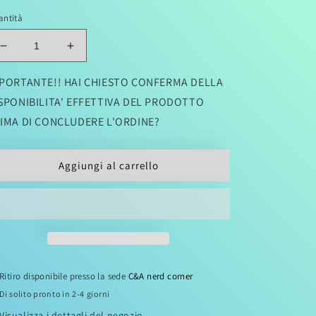
antità
stino
Diminuisci
Aumenta
quantità
quantità
per
per
PORTANTE!! HAI CHIESTO CONFERMA DELLA
FIRE
FIRE
SPONIBILITA' EFFETTIVA DEL PRODOTTO
FORCE
FORCE
IMA DI CONCLUDERE L'ORDINE?
31
31
(di
(di
34)
34)
Aggiungi al carrello
Ritiro disponibile presso la sede
C&A nerd corner
Di solito pronto in 2-4 giorni
Visualizza i dettagli del negozio