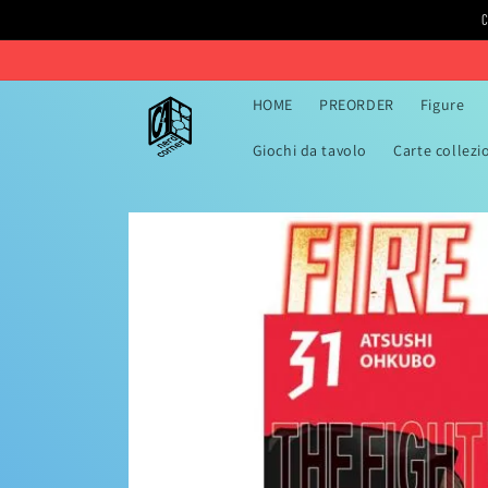
Vai
C
direttamente
ai contenuti
HOME
PREORDER
Figure
Giochi da tavolo
Carte collezi
Passa alle
informazioni
sul prodotto