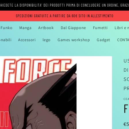
HIEDETE LA DISPONIBILITA' DEI PRODOTTI PRIMA DI CONCLUDERE UN ORDINE, GRAZ
SPEDIZIONI GRATUITE A PARTIRE DA 60€ SITO IN ALLESTIMENTO
Funko
Manga
Artbook
Dal Giappone
Fumetti
Libri e
onabili
Accessori
lego
Games workshop
Gadget
CONTA
US
D
S
P
CE
F
P
€5