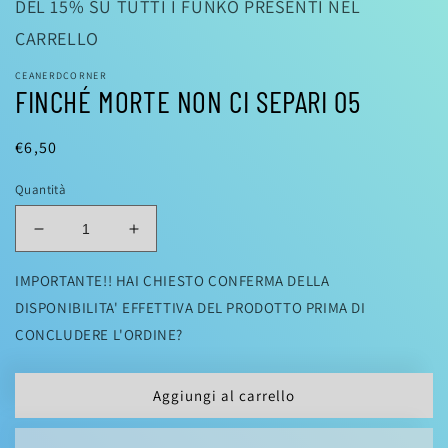
DEL 15% SU TUTTI I FUNKO PRESENTI NEL
CARRELLO
CEANERDCORNER
FINCHÉ MORTE NON CI SEPARI 05
Prezzo
€6,50
di
Quantità
listino
Diminuisci
Aumenta
quantità
quantità
per
per
IMPORTANTE!! HAI CHIESTO CONFERMA DELLA
FINCHÉ
FINCHÉ
DISPONIBILITA' EFFETTIVA DEL PRODOTTO PRIMA DI
MORTE
MORTE
CONCLUDERE L'ORDINE?
NON
NON
CI
CI
SEPARI
SEPARI
Aggiungi al carrello
05
05