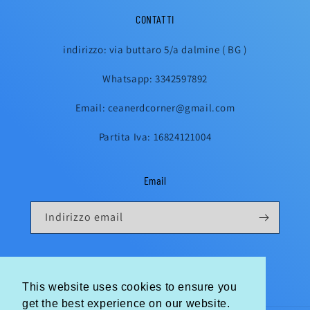
CONTATTI
indirizzo: via buttaro 5/a dalmine ( BG )
Whatsapp: 3342597892
Email: ceanerdcorner@gmail.com
Partita Iva: 16824121004
Email
Indirizzo email
Instagram
This website uses cookies to ensure you
This website uses cookies to ensure you
get the best experience on our website.
get the best experience on our website.