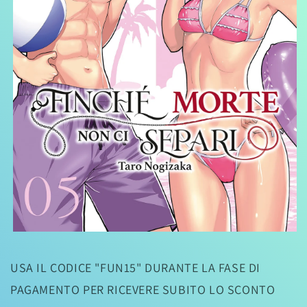
Apri
contenuti
multimediali
USA IL CODICE "FUN15" DURANTE LA FASE DI
1
in
PAGAMENTO PER RICEVERE SUBITO LO SCONTO
finestra
modale