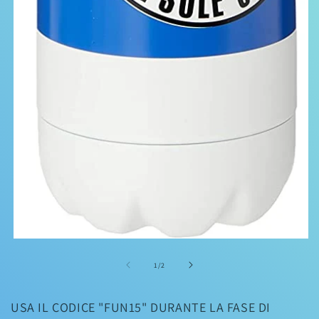
Apri
contenuti
multimediali
su
1
/
2
1
in
finestra
USA IL CODICE "FUN15" DURANTE LA FASE DI
modale