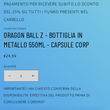
PAGAMENTO PER RICEVERE SUBITO LO SCONTO
DEL 15% SU TUTTI I FUNKO PRESENTI NEL
CARRELLO
CEANERDCORNER
DRAGON BALL Z - BOTTIGLIA IN
METALLO 550ML - CAPSULE CORP
Prezzo
€24,90
di
Quantità
listino
Diminuisci
Aumenta
quantità
quantità
per
per
IMPORTANTE!! HAI CHIESTO CONFERMA DELLA
DRAGON
DRAGON
DISPONIBILITA' EFFETTIVA DEL PRODOTTO PRIMA DI
BALL
BALL
CONCLUDERE L'ORDINE?
Z
Z
-
-