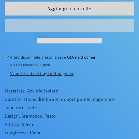
BOTTIGLIA
BOTTIGLIA
Aggiungi al carrello
IN
IN
METALLO
METALLO
550ML
550ML
-
-
CAPSULE
CAPSULE
CORP
CORP
Ritiro disponibile presso la sede
C&A nerd corner
Di solito pronto in 2-4 giorni
Visualizza i dettagli del negozio
Materiale: Acciaio isolato
Caratteristiche drinkware: doppia parete, coperchio
superiore a vite
Design: Stampato, Testo
Altezza: 30cm
Lunghezza: 10cm