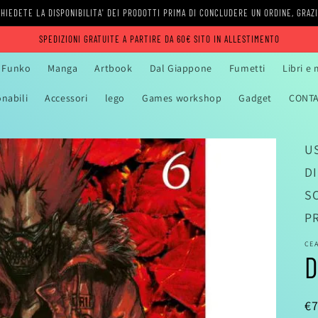
HIEDETE LA DISPONIBILITA' DEI PRODOTTI PRIMA DI CONCLUDERE UN ORDINE, GRAZ
SPEDIZIONI GRATUITE A PARTIRE DA 60€ SITO IN ALLESTIMENTO
Funko
Manga
Artbook
Dal Giappone
Fumetti
Libri e
onabili
Accessori
lego
Games workshop
Gadget
CONTA
US
D
S
P
CE
D
P
€7