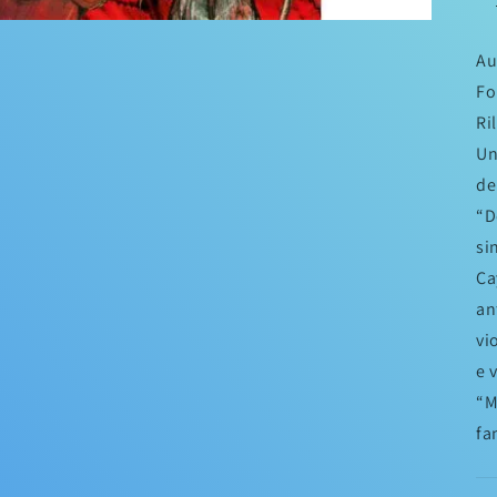
Au
Fo
Ri
Un
de
“D
si
Ca
an
vi
e 
“M
fa