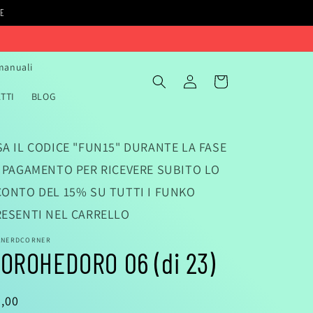
IE
 manuali
Accedi
Carrello
TTI
BLOG
A IL CODICE "FUN15" DURANTE LA FASE
I PAGAMENTO PER RICEVERE SUBITO LO
CONTO DEL 15% SU TUTTI I FUNKO
RESENTI NEL CARRELLO
ANERDCORNER
OROHEDORO 06 (di 23)
rezzo
,00