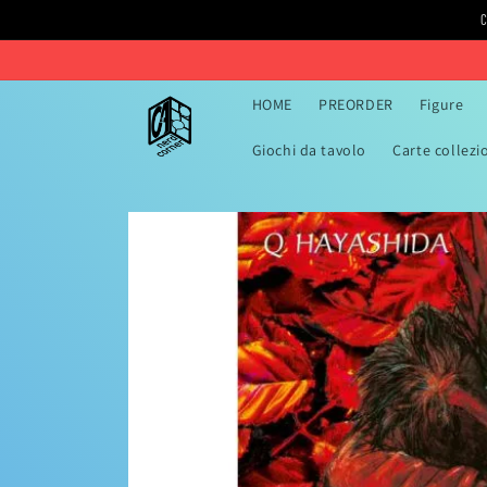
Vai
C
direttamente
ai contenuti
HOME
PREORDER
Figure
Giochi da tavolo
Carte collezi
Passa alle
informazioni
sul prodotto