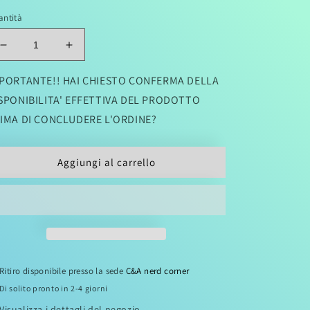
antità
stino
Diminuisci
Aumenta
quantità
quantità
per
per
PORTANTE!! HAI CHIESTO CONFERMA DELLA
DOROHEDORO
DOROHEDORO
SPONIBILITA' EFFETTIVA DEL PRODOTTO
06
06
IMA DI CONCLUDERE L'ORDINE?
(di
(di
23)
23)
Aggiungi al carrello
Ritiro disponibile presso la sede
C&A nerd corner
Di solito pronto in 2-4 giorni
Visualizza i dettagli del negozio