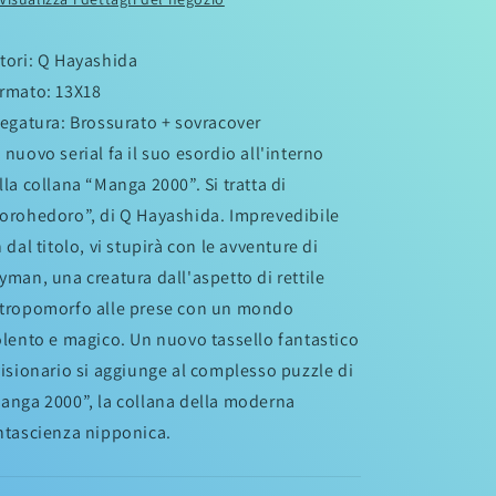
tori: Q Hayashida
rmato: 13X18
legatura: Brossurato + sovracover
 nuovo serial fa il suo esordio all'interno
lla collana “Manga 2000”. Si tratta di
orohedoro”, di Q Hayashida. Imprevedibile
n dal titolo, vi stupirà con le avventure di
yman, una creatura dall'aspetto di rettile
tropomorfo alle prese con un mondo
olento e magico. Un nuovo tassello fantastico
visionario si aggiunge al complesso puzzle di
anga 2000”, la collana della moderna
ntascienza nipponica.