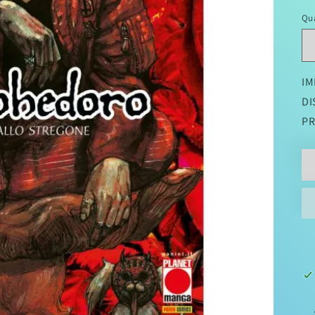
di
Qu
li
IM
DI
PR