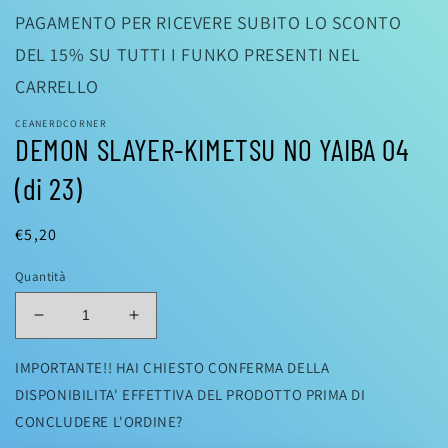
in
PAGAMENTO PER RICEVERE SUBITO LO SCONTO
finestra
modale
DEL 15% SU TUTTI I FUNKO PRESENTI NEL
CARRELLO
CEANERDCORNER
DEMON SLAYER-KIMETSU NO YAIBA 04
(di 23)
Prezzo
€5,20
di
Quantità
listino
Diminuisci
Aumenta
quantità
quantità
per
per
IMPORTANTE!! HAI CHIESTO CONFERMA DELLA
DEMON
DEMON
DISPONIBILITA' EFFETTIVA DEL PRODOTTO PRIMA DI
SLAYER-
SLAYER-
CONCLUDERE L'ORDINE?
KIMETSU
KIMETSU