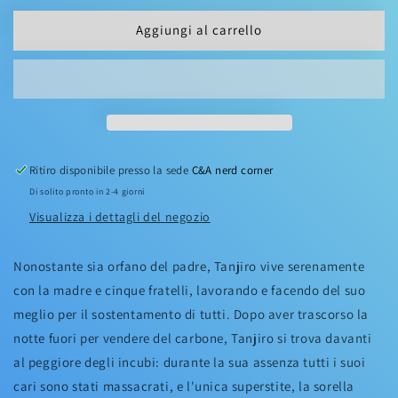
NO
NO
YAIBA
YAIBA
Aggiungi al carrello
04
04
(di
(di
23)
23)
Ritiro disponibile presso la sede
C&A nerd corner
Di solito pronto in 2-4 giorni
Visualizza i dettagli del negozio
Nonostante sia orfano del padre, Tanjiro vive serenamente
con la madre e cinque fratelli, lavorando e facendo del suo
meglio per il sostentamento di tutti. Dopo aver trascorso la
notte fuori per vendere del carbone, Tanjiro si trova davanti
al peggiore degli incubi: durante la sua assenza tutti i suoi
cari sono stati massacrati, e l'unica superstite, la sorella