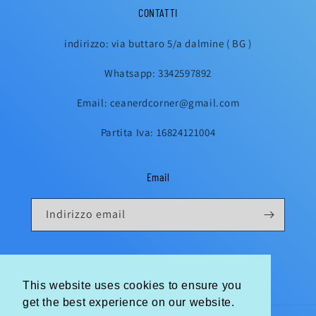
CONTATTI
indirizzo: via buttaro 5/a dalmine ( BG )
Whatsapp: 3342597892
Email: ceanerdcorner@gmail.com
Partita Iva: 16824121004
Email
Indirizzo email
Instagram
This website uses cookies to ensure you
This website uses cookies to ensure you
get the best experience on our website.
get the best experience on our website.