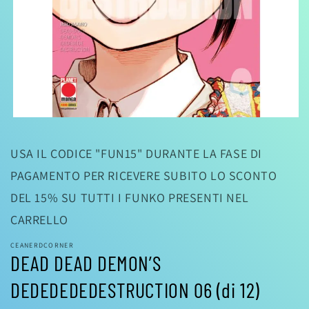
Apri
contenuti
multimediali
USA IL CODICE "FUN15" DURANTE LA FASE DI
1
in
PAGAMENTO PER RICEVERE SUBITO LO SCONTO
finestra
modale
DEL 15% SU TUTTI I FUNKO PRESENTI NEL
CARRELLO
CEANERDCORNER
DEAD DEAD DEMON’S
DEDEDEDEDESTRUCTION 06 (di 12)