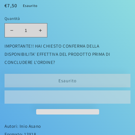
Prezzo
€7,50
Esaurito
di
Quantità
listino
Diminuisci
Aumenta
quantità
quantità
per
per
IMPORTANTE!! HAI CHIESTO CONFERMA DELLA
DEAD
DEAD
DISPONIBILITA' EFFETTIVA DEL PRODOTTO PRIMA DI
DEAD
DEAD
CONCLUDERE L'ORDINE?
DEMON’S
DEMON’S
DEDEDEDEDESTRUCTION
DEDEDEDEDESTRUCTION
06
06
Esaurito
(di
(di
12)
12)
Autori: Inio Asano
Formato: 13X18