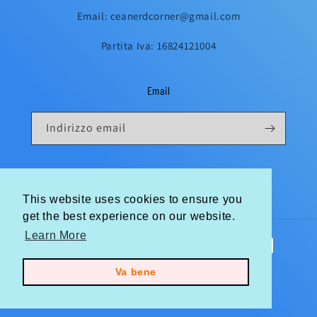
Email: ceanerdcorner@gmail.com
Partita Iva: 16824121004
Email
Indirizzo email
Instagram
This website uses cookies to ensure you
This website uses cookies to ensure you
get the best experience on our website.
get the best experience on our website.
Learn More
Learn More
Metodi
di
Va bene
Va bene
pagamento
© 2026,
ceanerdcorner
Powered by Shopify