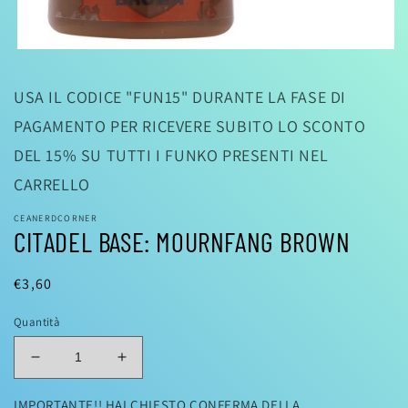
Apri
contenuti
multimediali
USA IL CODICE "FUN15" DURANTE LA FASE DI
1
in
PAGAMENTO PER RICEVERE SUBITO LO SCONTO
finestra
modale
DEL 15% SU TUTTI I FUNKO PRESENTI NEL
CARRELLO
CEANERDCORNER
CITADEL BASE: MOURNFANG BROWN
Prezzo
€3,60
di
Quantità
listino
Diminuisci
Aumenta
quantità
quantità
per
per
IMPORTANTE!! HAI CHIESTO CONFERMA DELLA