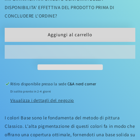
CITADEL
CITADEL
DISPONIBILITA' EFFETTIVA DEL PRODOTTO PRIMA DI
BASE:
BASE:
CONCLUDERE L'ORDINE?
MOURNFANG
MOURNFANG
BROWN
BROWN
Aggiungi al carrello
Ritiro disponibile presso la sede
C&A nerd corner
Di solito pronto in 2-4 giorni
Visualizza i dettagli del negozio
I colori Base sono le fondamenta del metodo di pittura
Classico. L'alta pigmentazione di questi colori fa in modo che
offrano una copertura ottimale, fornendoti una base solida su