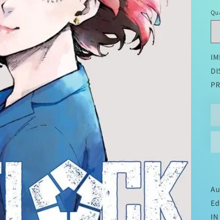
di
Qu
li
IM
DI
PR
Au
Ed
IN