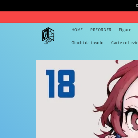
Vai
C
direttamente
ai contenuti
HOME
PREORDER
Figure
Giochi da tavolo
Carte collezi
Passa alle
informazioni
sul prodotto