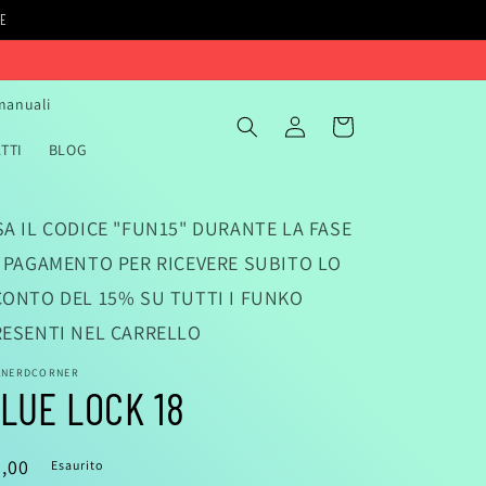
IE
 manuali
Accedi
Carrello
TTI
BLOG
A IL CODICE "FUN15" DURANTE LA FASE
I PAGAMENTO PER RICEVERE SUBITO LO
CONTO DEL 15% SU TUTTI I FUNKO
RESENTI NEL CARRELLO
ANERDCORNER
LUE LOCK 18
rezzo
,00
Esaurito