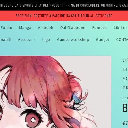
HIEDETE LA DISPONIBILITA' DEI PRODOTTI PRIMA DI CONCLUDERE UN ORDINE, GRAZ
SPEDIZIONI GRATUITE A PARTIRE DA 60€ SITO IN ALLESTIMENTO
Funko
Manga
Artbook
Dal Giappone
Fumetti
Libri e
onabili
Accessori
lego
Games workshop
Gadget
CONTA
US
D
S
P
CE
B
P
€7