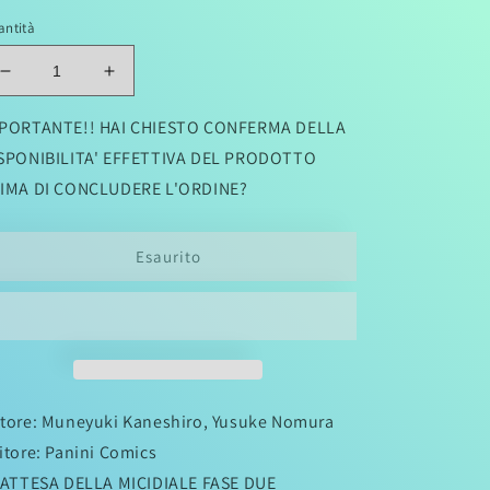
antità
stino
Diminuisci
Aumenta
quantità
quantità
per
per
PORTANTE!! HAI CHIESTO CONFERMA DELLA
BLUE
BLUE
SPONIBILITA' EFFETTIVA DEL PRODOTTO
LOCK
LOCK
IMA DI CONCLUDERE L'ORDINE?
18
18
Esaurito
tore: Muneyuki Kaneshiro, Yusuke Nomura
itore: Panini Comics
 ATTESA DELLA MICIDIALE FASE DUE