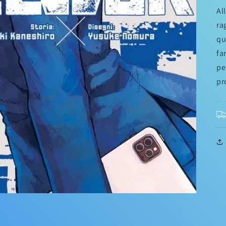
Al
ra
qu
fa
pe
pr