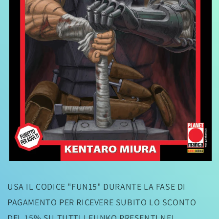
Apri
contenuti
multimediali
USA IL CODICE "FUN15" DURANTE LA FASE DI
1
in
PAGAMENTO PER RICEVERE SUBITO LO SCONTO
finestra
modale
DEL 15% SU TUTTI I FUNKO PRESENTI NEL