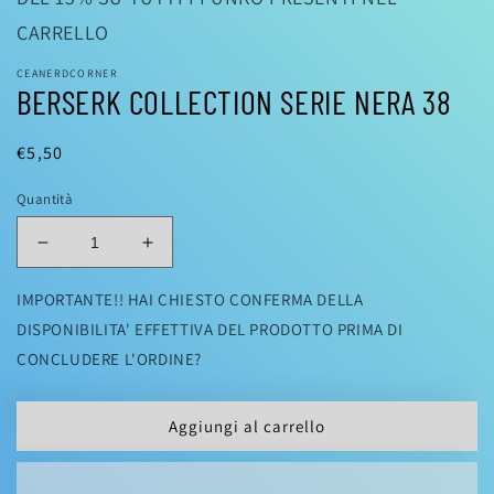
CARRELLO
CEANERDCORNER
BERSERK COLLECTION SERIE NERA 38
Prezzo
€5,50
di
Quantità
listino
Diminuisci
Aumenta
quantità
quantità
per
per
IMPORTANTE!! HAI CHIESTO CONFERMA DELLA
BERSERK
BERSERK
DISPONIBILITA' EFFETTIVA DEL PRODOTTO PRIMA DI
COLLECTION
COLLECTION
CONCLUDERE L'ORDINE?
SERIE
SERIE
NERA
NERA
38
38
Aggiungi al carrello