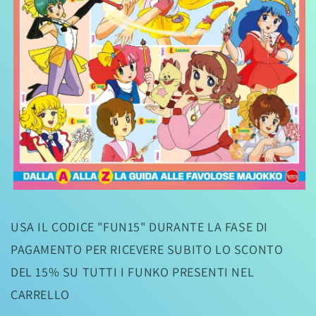
Apri
contenuti
multimediali
USA IL CODICE "FUN15" DURANTE LA FASE DI
1
in
PAGAMENTO PER RICEVERE SUBITO LO SCONTO
finestra
modale
DEL 15% SU TUTTI I FUNKO PRESENTI NEL
CARRELLO