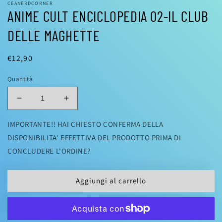
CEANERDCORNER
ANIME CULT ENCICLOPEDIA 02-IL CLUB
DELLE MAGHETTE
Prezzo
€12,90
di
Quantità
listino
Diminuisci
Aumenta
quantità
quantità
per
per
IMPORTANTE!! HAI CHIESTO CONFERMA DELLA
ANIME
ANIME
DISPONIBILITA' EFFETTIVA DEL PRODOTTO PRIMA DI
CULT
CULT
CONCLUDERE L'ORDINE?
ENCICLOPEDIA
ENCICLOPEDIA
02-
02-
IL
IL
Aggiungi al carrello
CLUB
CLUB
DELLE
DELLE
MAGHETTE
MAGHETTE