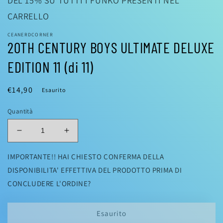
DEL 15% SU TUTTI I FUNKO PRESENTI NEL
CARRELLO
CEANERDCORNER
20TH CENTURY BOYS ULTIMATE DELUXE
EDITION 11 (di 11)
Prezzo
€14,90
Esaurito
di
Quantità
listino
Diminuisci
Aumenta
quantità
quantità
per
per
IMPORTANTE!! HAI CHIESTO CONFERMA DELLA
20TH
20TH
DISPONIBILITA' EFFETTIVA DEL PRODOTTO PRIMA DI
CENTURY
CENTURY
CONCLUDERE L'ORDINE?
BOYS
BOYS
ULTIMATE
ULTIMATE
DELUXE
DELUXE
Esaurito
EDITION
EDITION